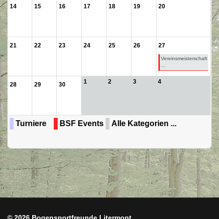
14
15
16
17
18
19
20
21
22
23
24
25
26
27
Vereinsmeisterschaft
...
1
2
3
4
28
29
30
Turniere
BSF Events
Alle Kategorien ...
© 2026 Bogensportfreunde Litermont