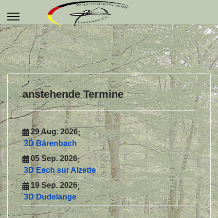
anstehende Termine
29 Aug. 2026
;
3D Bärenbach
05 Sep. 2026
;
3D Esch sur Alzette
e
19 Sep. 2026
;
3D Dudelange