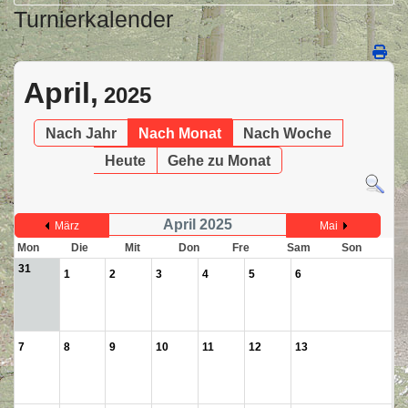
Turnierkalender
April,
2025
Nach Jahr
Nach Monat
Nach Woche
Heute
Gehe zu Monat
April 2025
März
Mai
Mon
Die
Mit
Don
Fre
Sam
Son
31
1
2
3
4
5
6
7
8
9
10
11
12
13