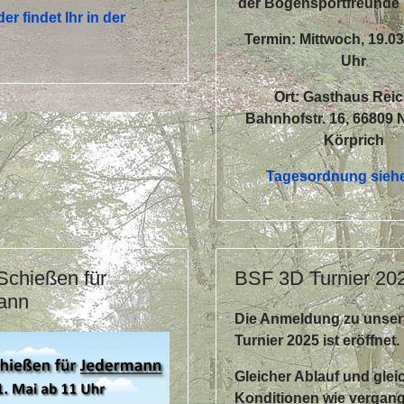
der Bogensportfreunde 
der findet Ihr in der
Termin: Mittwoch, 19.03
Uhr
Ort: Gasthaus Reic
Bahnhofstr. 16, 66809 
Körprich
Tagesordnung sieh
 Schießen für
BSF 3D Turnier 20
ann
Die Anmeldung zu unse
Turnier 2025 ist eröffnet.
Gleicher Ablauf und glei
Konditionen wie vergan