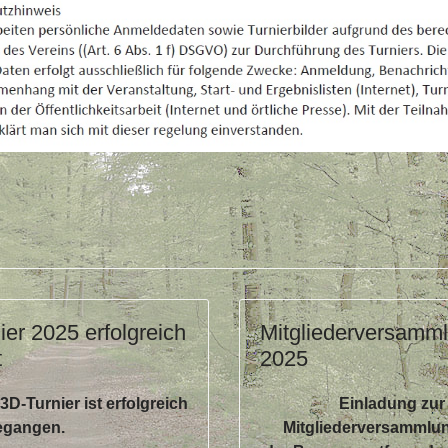
ier 2025 erfolgreich
Mitgliederversamm
t
2025
3D-Turnier ist erfolgreich
Einladung zur
egangen.
Mitgliederversammlu