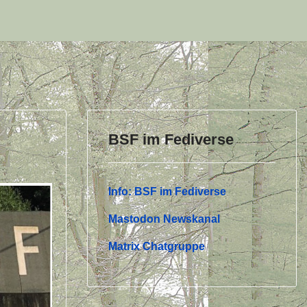
BSF im Fediverse
Info: BSF im Fediverse
Mastodon Newskanal
Matrix Chatgruppe