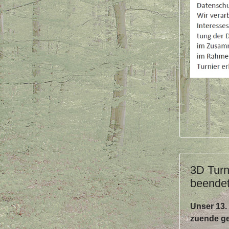
3D Turn
beende
Unser 13. 
zuende g