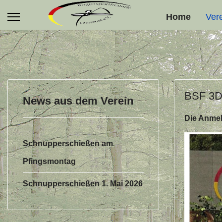
Home
Ver
BSF 3D 
News aus dem Verein
Die Anmel
Schnupperschießen am
Pfingsmontag
e
Schnupperschießen 1. Mai 2026