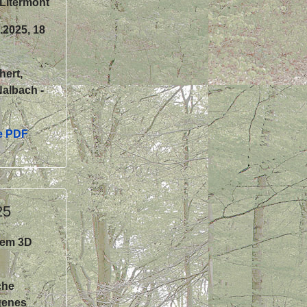
Litermont
.2025, 18
hert,
Nalbach -
e PDF
25
rem 3D
che
genes